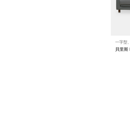
一字型、
貝里斯 B