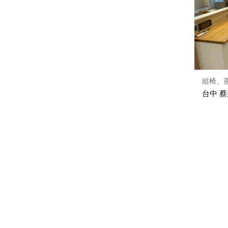
組椅、
台中 