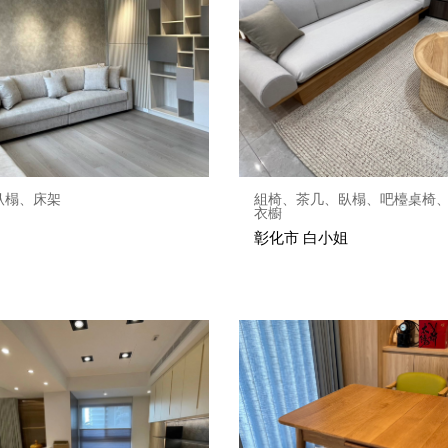
臥榻、床架
組椅、茶几、臥榻、吧檯桌椅
衣櫥
彰化市 白小姐