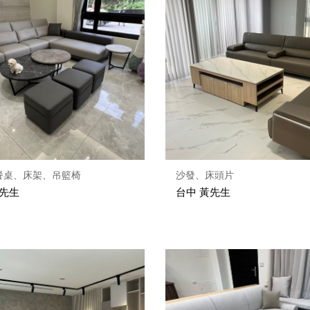
餐桌、床架、吊籃椅
沙發、床頭片
林先生
台中 黃先生